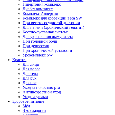
Гипертония комплекс
Диабет комплекс
Комплекс Аллергия
Комплекс для коррекции веса SW
При вегетососудистой дистонии
Для печени (хронический гепатит)
Костно-суставная система
Для укрепления иммунитета
При головной боли
При депрессии
При хронической усталости
Урокомплекс SW
Красота
Для лица
Для волос
Для тела
Для рук
Для ног
Уход за полостью рта
Антивозрастной уход
Уход за ушами
Здоровое питание
Мёд
Эко сладости