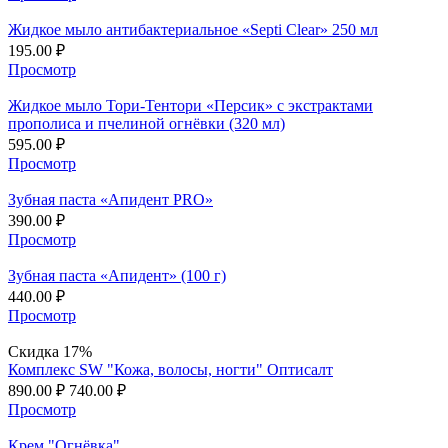
Жидкое мыло антибактериальное «Septi Clear» 250 мл
195.00
₽
Просмотр
Жидкое мыло Тори-Тентори «Персик» с экстрактами
прополиса и пчелиной огнёвки (320 мл)
595.00
₽
Просмотр
Зубная паста «Апидент PRO»
390.00
₽
Просмотр
Зубная паста «Апидент» (100 г)
440.00
₽
Просмотр
Скидка 17%
Комплекс SW "Кожа, волосы, ногти" Оптисалт
890.00
₽
740.00
₽
Просмотр
Крем "Огнёвка"