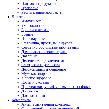
Пантовая продукция
Прополис
Растительные экстракты
Для чего
Иммунитет
Ухо-горло-нос
Бронхи и легкие
Зрение
Пищеварение
От гриппа, простуды, вирусов
Сердечно-сосудистые заболевания
Для снижения холестерина
Давление
Дефецит микроэлементов
От стресса и усталости
Детоксикация и очищение
Мужское здоровье
Женское здоровье
Кости и суставы
При травмах, ушибах и мышечных болях
Для мозга
Для потенции
Комплексы
Антипаразитарный комплекс
Очищающий-восстанавливающий