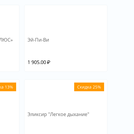
ПЛЮС»
Эй-Пи-Ви
1 905.00
₽
ка 13%
Скидка 25%
Эликсир "Легкое дыхание"