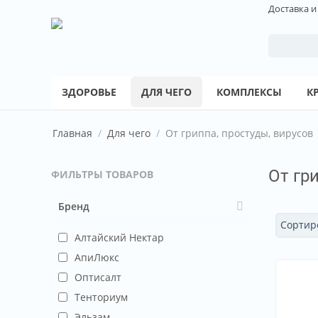
Доставка и
ЗДОРОВЬЕ
ДЛЯ ЧЕГО
КОМПЛЕКСЫ
К
Главная
/
Для чего
/
От гриппа, простуды, вирусов
От гр
ФИЛЬТРЫ ТОВАРОВ
Бренд
Сортиро
Алтайский Нектар
АпиЛюкс
Оптисалт
Тенториум
Эльзам