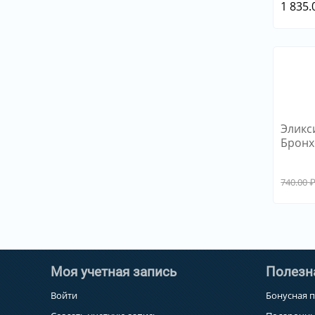
1 835.
Эликс
Бронх
витам
740.00
Моя учетная запись
Полезн
Войти
Бонусная 