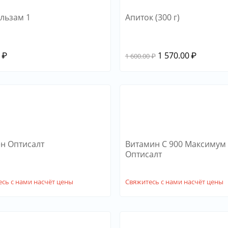
льзам 1
Апиток (300 г)
0
₽
1 570.00
₽
1 600.00
₽
н Оптисалт
Витамин С 900 Максимум
Оптисалт
сь с нами насчёт цены
Свяжитесь с нами насчёт цены