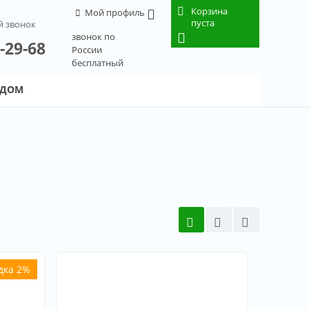
Корзина
Мой профиль
пуста
й звонок
звонок по
-29-68
России
бесплатный
 ДОМ
дка 2%