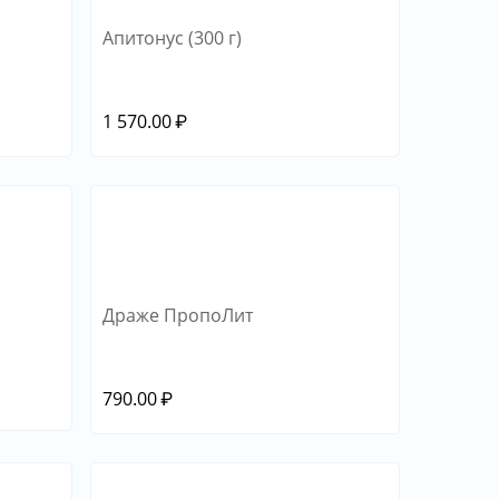
Апитонус (300 г)
1 570.00
₽
Драже ПропоЛит
790.00
₽