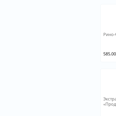
Рино-
585.0
Экстр
«Прод