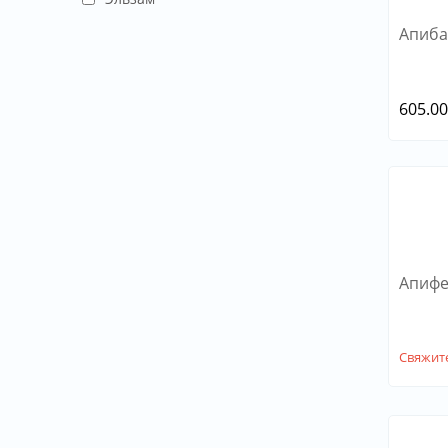
Апиба
605.0
Апифе
Свяжите