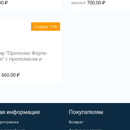
00
₽
700.00
₽
800.00
₽
Скидка 11%
ир "Прополис Форте-
о" с прополисом и
ином С
660.00
₽
₽
ая информация
Покупателям
программа
Возврат