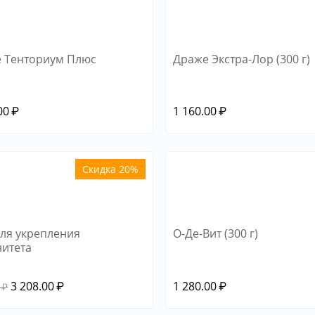
 Тенториум Плюс
Драже Экстра-Лор (300 г)
00
₽
1 160.00
₽
Скидка 20%
для укрепления
О-Де-Вит (300 г)
итета
3 208.00
₽
1 280.00
₽
₽