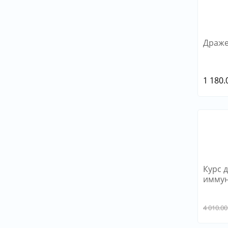
Драже
1 180.
Курс 
иммун
4 010.00