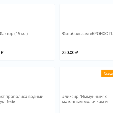
Фактор (15 мл)
Фитобальзам «БРОНХО 
0
₽
220.00
₽
Скид
акт прополиса водный
Эликсир "Иммунный" с
укт №3»
маточным молочком и
витамином С