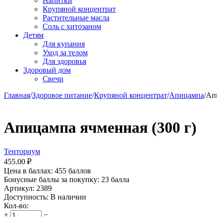
Напитки
Крупяной концентрат
Растительные масла
Соль с хитозаном
Детям
Для купания
Уход за телом
Для здоровья
Здоровый дом
Свечи
Главная
/
Здоровое питание
/
Крупяной концентрат
/
Апицампа
/
Апи
Апицампа ячменная (300 г)
Тенториум
455.00
₽
Цена в баллах:
455 баллов
Бонусные баллы за покупку:
23 балла
Артикул:
2389
Доступность:
В наличии
Кол-во:
+
−