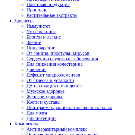
Пантовая продукция
Прополис
Растительные экстракты
Для чего
Иммунитет
Ухо-горло-нос
Бронхи и легкие
Зрение
Пищеварение
От гриппа, простуды, вирусов
Сердечно-сосудистые заболевания
Для снижения холестерина
Давление
Дефецит микроэлементов
От стресса и усталости
Детоксикация и очищение
Мужское здоровье
Женское здоровье
Кости и суставы
При травмах, ушибах и мышечных болях
Для мозга
Для потенции
Комплексы
Антипаразитарный комплекс
Очищающий-восстанавливающий