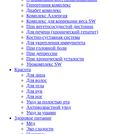
Гипертония комплекс
Диабет комплекс
Комплекс Аллергия
Комплекс для коррекции веса SW
При вегетососудистой дистонии
Для печени (хронический гепатит)
Костно-суставная система
Для укрепления иммунитета
При головной боли
При депрессии
При хронической усталости
Урокомплекс SW
Красота
Для лица
Для волос
Для тела
Для рук
Для ног
Уход за полостью рта
Антивозрастной уход
Уход за ушами
Здоровое питание
Мёд
Эко сладости