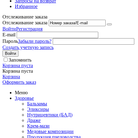
Запросы на возврат
Избранное
Отслеживание заказа
Отслеживание заказа
Войти
Регистрация
E-mail
Пароль
Забыли пароль?
Создать учетную запись
Войти
Запомнить
Корзина пуста
Корзина пуста
Корзина
Оформить заказ
Меню
Здоровье
Бальзамы
Эликсиры
Нутрицевтики (БАД)
Драже
Крем-мази
Медовые композиции
Продукция пчеловодства