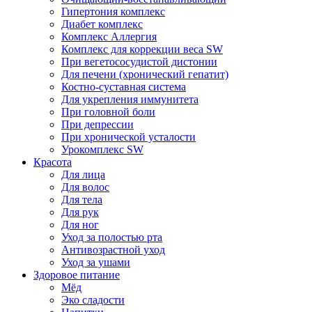
Гипертония комплекс
Диабет комплекс
Комплекс Аллергия
Комплекс для коррекции веса SW
При вегетососудистой дистонии
Для печени (хронический гепатит)
Костно-суставная система
Для укрепления иммунитета
При головной боли
При депрессии
При хронической усталости
Урокомплекс SW
Красота
Для лица
Для волос
Для тела
Для рук
Для ног
Уход за полостью рта
Антивозрастной уход
Уход за ушами
Здоровое питание
Мёд
Эко сладости