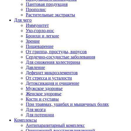
Пантовая продукция
Прополис
Растительные экстракты
Для чего
Иммунитет
Ухо-горло-нос
Бронхи и легкие
Зрение
Пищеварение
От гриппа, простуды, вирусов
Сердечно-сосудистые заболевания
Для снижения холестерина
Давление
Дефецит микроэлементов
От стресса и усталости
Детоксикация и очищение
Мужское здоровье
Женское здоровье
Кости и суставы
При травмах, ушибах и мышечных болях
Для мозга
Для потенции
Комплексы
Антипаразитарный комплекс
Очищающий-восстанавливающий