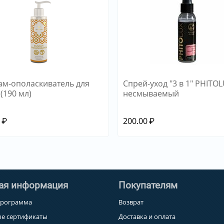
ам-ополаскиватель для
Спрей-уход "3 в 1" PHITO
(190 мл)
несмываемый
0
₽
200.00
₽
ая информация
Покупателям
программа
Возврат
е сертификаты
Доставка и оплата